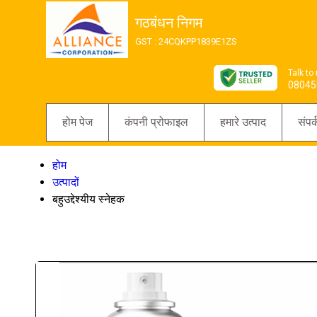
गठबंधन निगम
GST : 24CQKPP1839E1ZS
Talk to
08045
होम पेज
कंपनी प्रोफाइल
हमारे उत्पाद
संपर्
होम
उत्पादों
बहुउद्देश्यीय स्नेहक