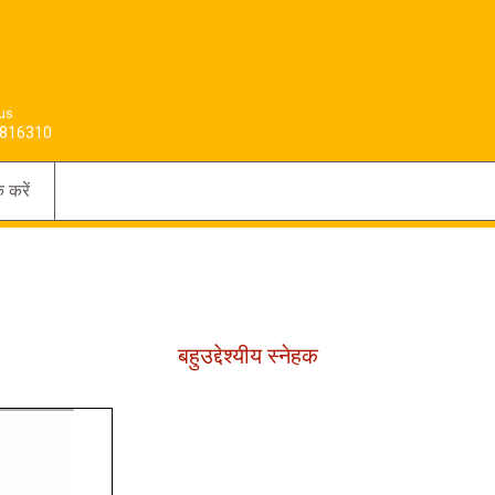
 us
816310
क करें
बहुउद्देश्यीय स्नेहक